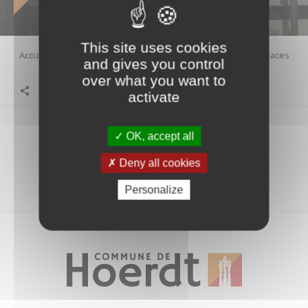
This site uses cookies
Accueil
Visite guidee
Parcours santé
Oiseaux
Rapaces
and gives you control
diurnes
Faucon crecerelle
over what you want to
Partager la page
activate
OK, accept all
Deny all cookies
Personalize