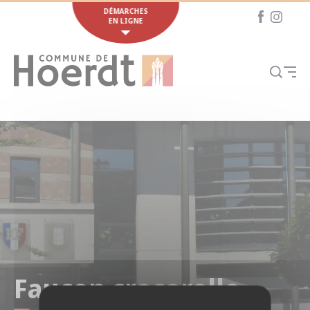
Cookies management panel
DÉMARCHES
EN LIGNE
Faucon crecerelle