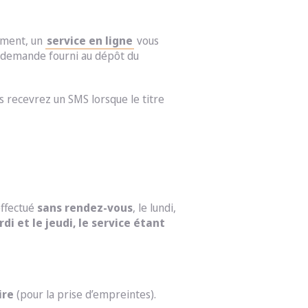
tement, un
service en ligne
vous
e demande fourni au dépôt du
 recevrez un SMS lorsque le titre
effectué
sans rendez-vous
, le lundi,
di et le jeudi, le service étant
ire
(pour la prise d’empreintes).