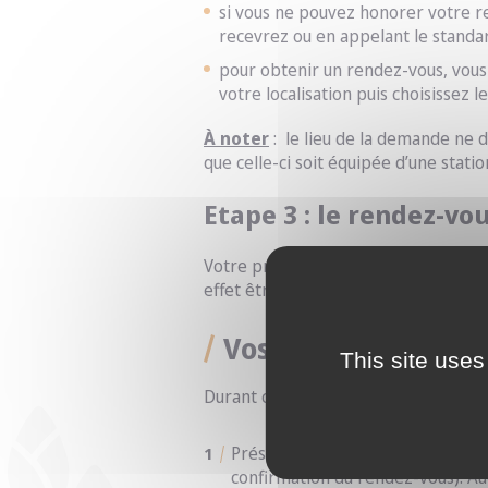
si vous ne pouvez honorer votre 
recevrez ou en appelant le standar
pour obtenir un rendez-vous, vous
votre localisation puis choisissez 
À noter
: le lieu de la demande ne 
que celle-ci soit équipée d’une stati
Etape 3 : le rendez-vo
Votre présence est exigée lors du d
effet être accompagnés du représent
Vos obligations
This site uses
Durant ce rendez-vous, vous devrez 
Présenter en mairie les originau
confirmation du rendez-vous). A