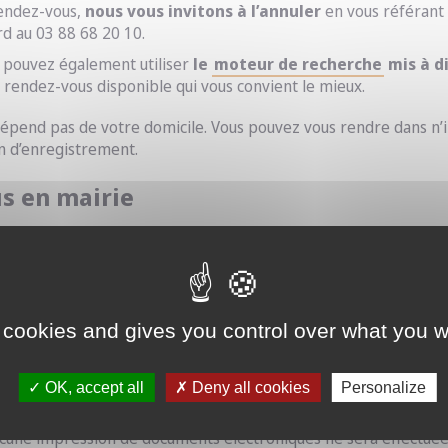
rendez-vous,
nous vous invitons à l’annuler
en vous référant 
d au 03 88 68 20 10.
 pouvez également utiliser
le
moteur de recherche
mis à di
le rendez-vous disponible qui vous convient le mieux.
dépend pas de votre domicile. Vous pouvez vous rendre dans n’i
on d’enregistrement.
us en mairie
épôt de la demande,
y compris pour les enfants mineurs de
ant légal qui exerce l’autorité parentale et qui a complété la
 cookies and gives you control over what you w
obligatoirement :
OK, accept all
Deny all cookies
Personalize
x des documents exigés en version papier (la liste des document
ucune impression de documents électroniques ne sera effectuée