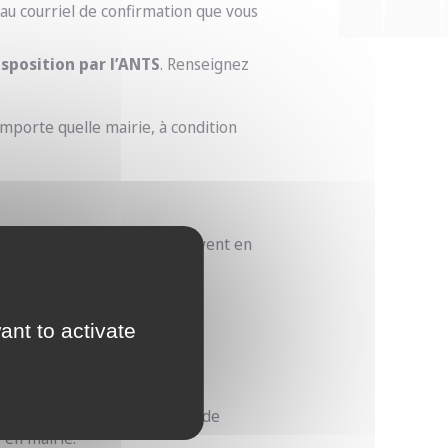
au courriel de confirmation que vous
sposition par l’ANTS
.
Renseignez
mporte quelle mairie, à condition
 12 ans et plus
. Ceux-ci doivent en
 pré-demande.
ant to activate
s sont indiqués dans le mail de
 en mairie.