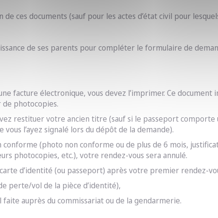
 de ces documents (sauf pour les actes d’état civil pour lesquels
naissance de ses parents pour compléter le formulaire de dema
st une facture électronique, vous devez l’imprimer. Ce document im
ir de photocopies.
z restituer votre ancien titre (sauf si le passeport comporte un
e vous l’ayez signalé lors du dépôt de la demande).
n conforme (photo non conforme ou de plus de 6 mois, justifica
eurs photocopies, etc.), votre rendez-vous sera annulé.
e carte d’identité (ou passeport) après votre premier rendez-vo
de perte/vol de la pièce d’identité),
ol faite auprès du commissariat ou de la gendarmerie.