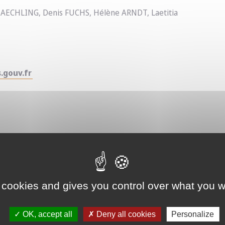
AECHLING, Denis FUCHS, Hélène ARNDT, Laetitia
s.gouv.fr
2.37 Mo
 cookies and gives you control over what you w
OK, accept all
Deny all cookies
Personalize