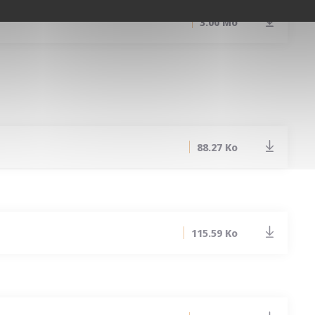
3.00 Mo
88.27 Ko
115.59 Ko