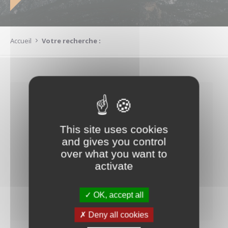
Accueil
Votre recherche :
Recherche par mots-clés
This site uses cookies
and gives you control
over what you want to
activate
Filtrer
Réinitialiser les filtres
OK, accept all
Deny all cookies