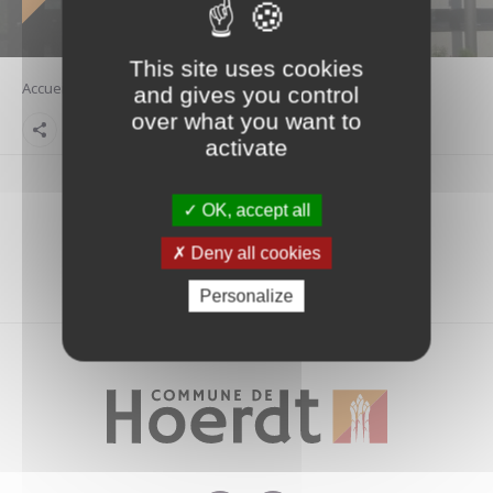
This site uses cookies
Accueil
Visite guidee
Parcours santé
Flore
Arbres
and gives you control
over what you want to
Partager la page
activate
OK, accept all
Deny all cookies
Personalize