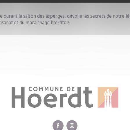
e durant la saison des asperges, dévoile les secrets de notre 
rtisanat et du maraîchage hœrdtois.