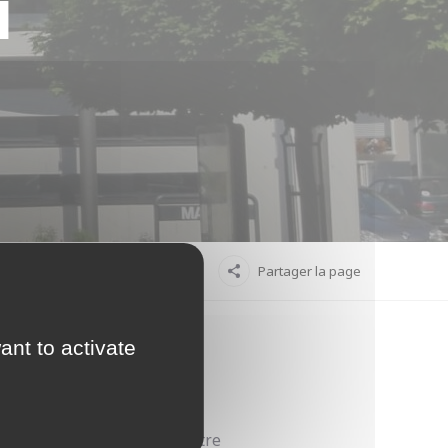
u
Partager la page
ant to activate
 est au cœur d’un projet éco-
ipe ainsi à l’animation de notre