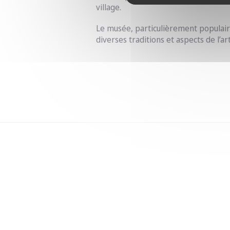
village.
Le musée, particulièrement populair
diverses traditions et aspects de l’a