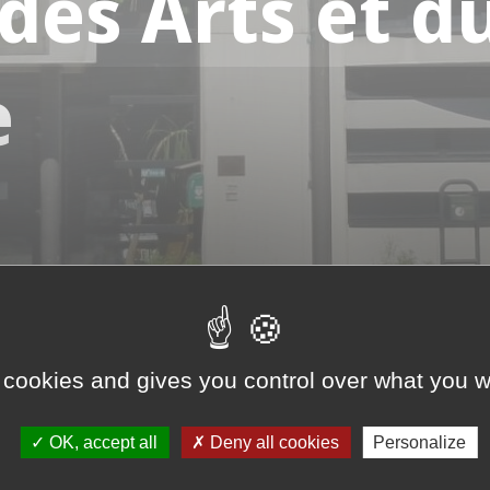
des Arts et d
e
 cookies and gives you control over what you w
erie réhabilitée
OK, accept all
Deny all cookies
Personalize
avec la restauration de l’ancienne brasserie « À la Couronne »,
Zorn, préservant notre riche patrimoine architectural et partic