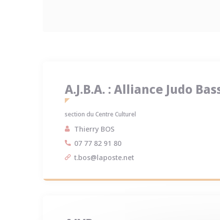
A.J.B.A. : Alliance Judo Ba
section du Centre Culturel
Thierry BOS
07 77 82 91 80
t.bos@laposte.net