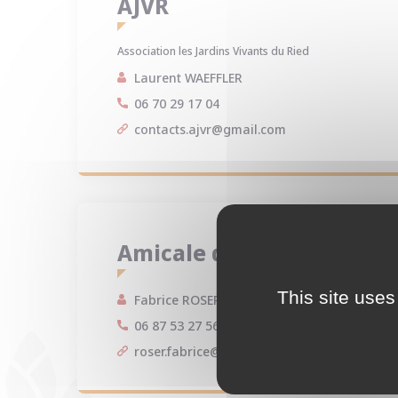
AJVR
Association les Jardins Vivants du Ried
Laurent WAEFFLER
06 70 29 17 04
contacts.ajvr@gmail.com
Amicale du Corps des Sap
This site uses
Fabrice ROSER
06 87 53 27 56
roser.fabrice@aliceadsl.fr