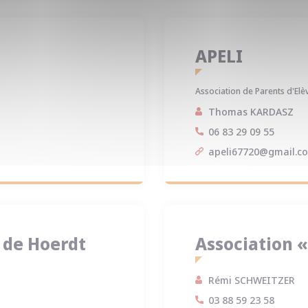
APELI
Association de Parents d'El
Thomas KARDASZ
06 83 29 09 55
apeli67720@gmail.c
 de Hoerdt
Association «
Rémi SCHWEITZER
03 88 59 23 58