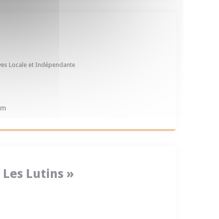
èves Locale et Indépendante
om
 Les Lutins »