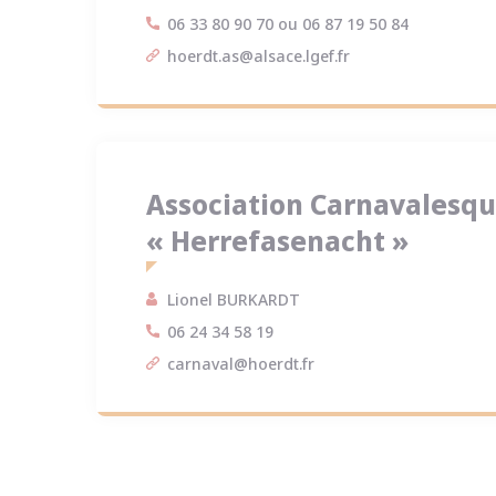
06 33 80 90 70
ou
06 87 19 50 84
hoerdt.as@alsace.lgef.fr
Association Carnavalesq
« Herrefasenacht »
Lionel BURKARDT
06 24 34 58 19
carnaval@hoerdt.fr