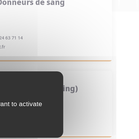
Donneurs de sang
24 63 71 14
.fr
(Auto Moto Tunning)
ant to activate
.com