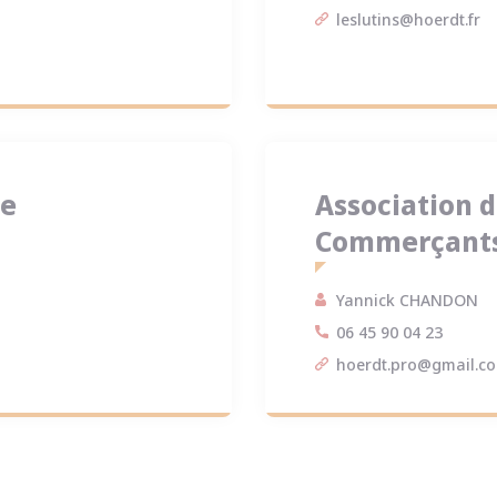
leslutins@hoerdt.fr
ue
Association d
Commerçants 
Yannick CHANDON
06 45 90 04 23
hoerdt.pro@gmail.c