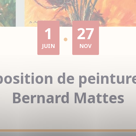
1
27
JUIN
NOV
osition de peintur
Bernard Mattes