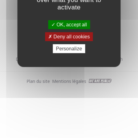
activate
OK, accept all
MAIRIE DE HOERDT
Deny all cookies
1, rue de la Tour - 67720 Hoerdt
Tél. : 03 88 68 20 10 - mairie@hoerdt.fr
Personalize
Du lundi au vendredi de 8h à 12h et de 14h à 18h
Plan du site
Mentions légales