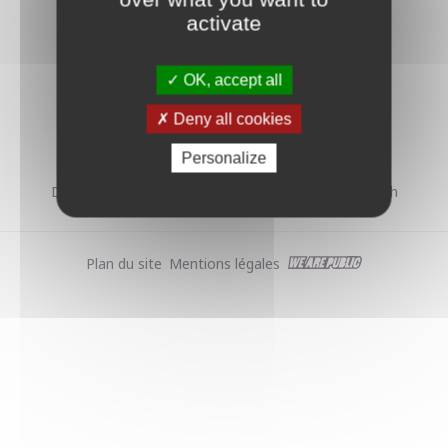
activate
OK, accept all
MAIRIE DE HOERDT
Deny all cookies
1, rue de la Tour - 67720 Hoerdt
Tél. : 03 88 68 20 10 - mairie@hoerdt.fr
Personalize
Du lundi au vendredi de 8h à 12h et de 14h à 18h
Plan du site
Mentions légales