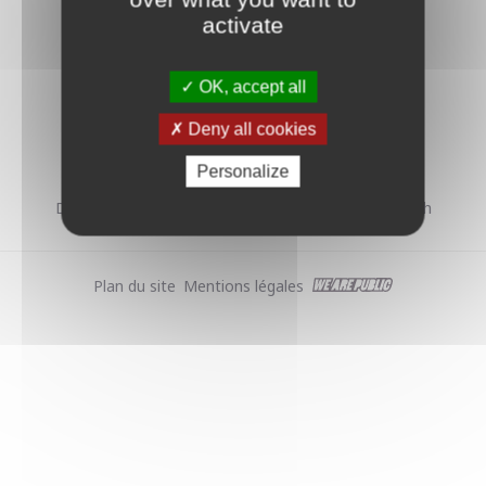
activate
OK, accept all
MAIRIE DE HOERDT
Deny all cookies
1, rue de la Tour - 67720 Hoerdt
Tél. : 03 88 68 20 10 - mairie@hoerdt.fr
Personalize
Du lundi au vendredi de 8h à 12h et de 14h à 18h
Plan du site
Mentions légales